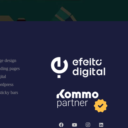
ge design
nding pages
ital
rdpress
ticky bars