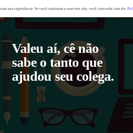
horar sua experiência. Se você continuar a usar este site, você concorda com ele.
Pol
Valeu aí, cê não
sabe o tanto que
ajudou seu colega.