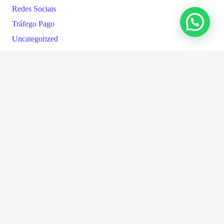
Redes Sociais
Tráfego Pago
Uncategorized
Vendas
Website
WhatsApp Business
Marcadores
Anúncios
Business
Business Analysis
blog
Strategy
Customer Experience
customer
Case Study
E-commerce
Leads
sucess
Guest Post
Leis
Marketing
Posts
Negócio Local
Metaverso
Tráfego Pago
Redes Sociais
Uncategorized
Vendas
Website
WhatsApp Business