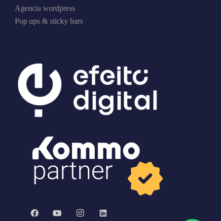
Agencia wordpress
Pop ups & sticky bars