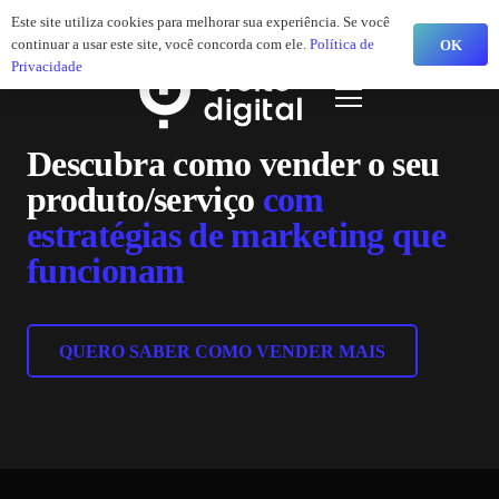
jw@efeito.digital
Este site utiliza cookies para melhorar sua experiência. Se você
continuar a usar este site, você concorda com ele.
Política de
OK
Privacidade
Descubra como vender o seu
produto/serviço
com
estratégias de marketing que
funcionam
QUERO SABER COMO VENDER MAIS