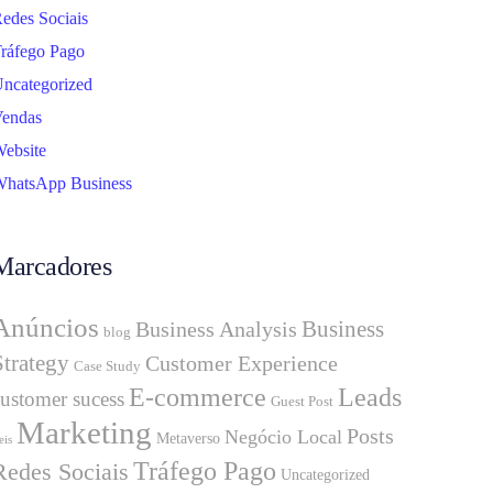
edes Sociais
ráfego Pago
ncategorized
endas
ebsite
hatsApp Business
Marcadores
Anúncios
Business
Business Analysis
blog
Strategy
Customer Experience
Case Study
E-commerce
Leads
customer sucess
Guest Post
Marketing
Posts
Negócio Local
Metaverso
eis
Tráfego Pago
Redes Sociais
Uncategorized