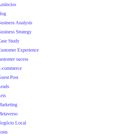
núncios
log
usiness Analysis
usiness Strategy
ase Study
ustomer Experience
ustomer sucess
-commerce
uest Post
eads
eis
arketing
etaverso
egócio Local
osts