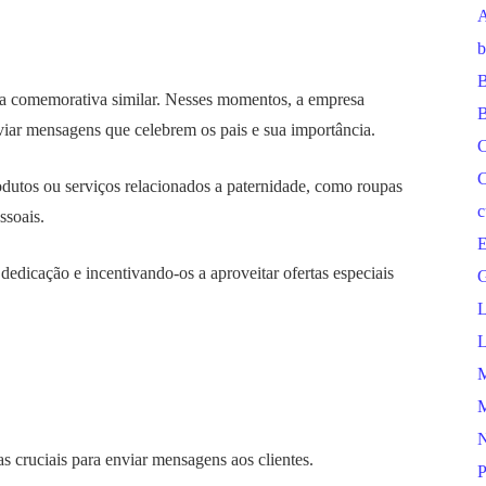
A
b
B
ata comemorativa similar. Nesses momentos, a empresa
B
viar mensagens que celebrem os pais e sua importância.
C
C
odutos ou serviços relacionados a paternidade, como roupas
c
ssoais.
E
edicação e incentivando-os a aproveitar ofertas especiais
G
L
L
M
M
N
s cruciais para enviar mensagens aos clientes.
P