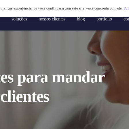
horar sua experiência. Se você continuar a usar este site, você concorda com ele.
Pol
soluções
nossos clientes
blog
portfolio
co
tes para mandar
lientes