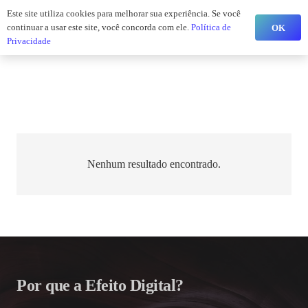
jw@efeito.digital
Este site utiliza cookies para melhorar sua experiência. Se você
continuar a usar este site, você concorda com ele.
Política de
OK
Privacidade
Nenhum resultado encontrado.
Por que a Efeito Digital?