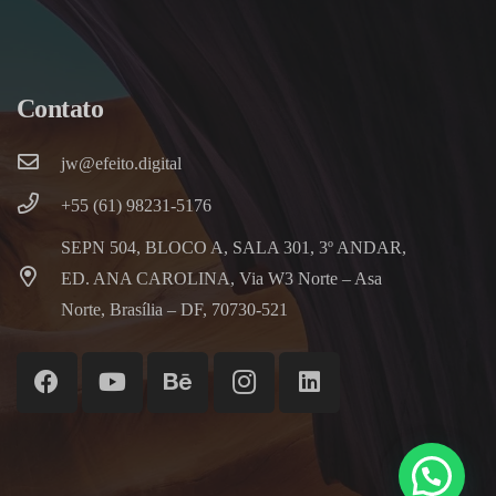
Contato
jw@efeito.digital
+55 (61) 98231-5176
SEPN 504, BLOCO A, SALA 301, 3º ANDAR,
ED. ANA CAROLINA, Via W3 Norte – Asa
Norte, Brasília – DF, 70730-521