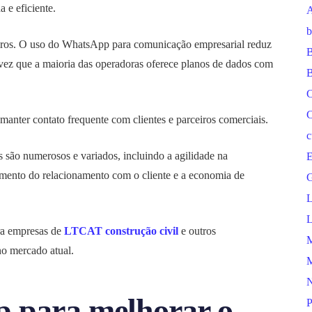
 e eficiente.
A
b
ceiros. O uso do WhatsApp para comunicação empresarial reduz
B
vez que a maioria das operadoras oferece planos de dados com
B
C
C
manter contato frequente com clientes e parceiros comerciais.
c
são numerosos e variados, incluindo a agilidade na
E
cimento do relacionamento com o cliente e a economia de
G
L
L
ra empresas de
LTCAT construção civil
e outros
M
no mercado atual.
M
N
 para melhorar o
P