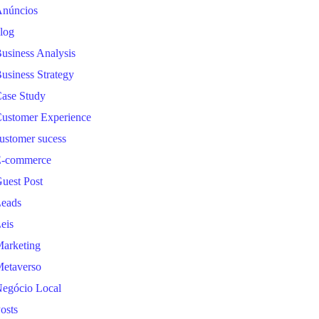
núncios
log
usiness Analysis
usiness Strategy
ase Study
ustomer Experience
ustomer sucess
-commerce
uest Post
eads
eis
arketing
etaverso
egócio Local
osts