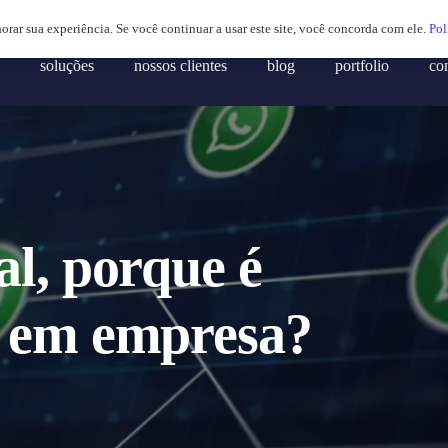
horar sua experiência. Se você continuar a usar este site, você concorda com ele.
Pol
soluções
nossos clientes
blog
portfolio
co
al, porque é
r em empresa?