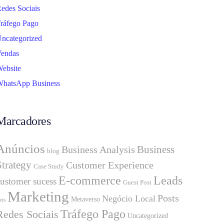
edes Sociais
ráfego Pago
ncategorized
endas
ebsite
hatsApp Business
Marcadores
Anúncios
Business
Business Analysis
blog
Strategy
Customer Experience
Case Study
E-commerce
Leads
customer sucess
Guest Post
Marketing
Posts
Negócio Local
Metaverso
eis
Tráfego Pago
Redes Sociais
Uncategorized