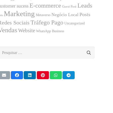
E-commerce
Leads
customer sucess
Guest Post
Marketing
Posts
Negócio Local
Metaverso
eis
Tráfego Pago
Redes Sociais
Uncategorized
Vendas
Website
WhatsApp Business
esquisar
or: