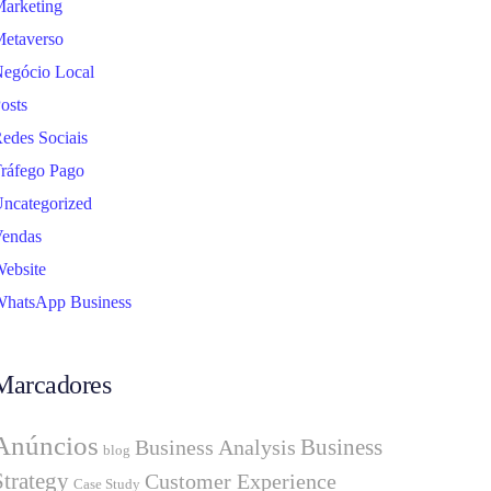
arketing
etaverso
egócio Local
osts
edes Sociais
ráfego Pago
ncategorized
endas
ebsite
hatsApp Business
Marcadores
Anúncios
Business
Business Analysis
blog
Strategy
Customer Experience
Case Study