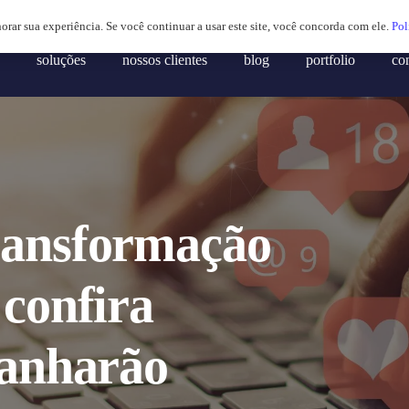
horar sua experiência. Se você continuar a usar este site, você concorda com ele.
Pol
soluções
nossos clientes
blog
portfolio
co
ransformação
 confira
ganharão