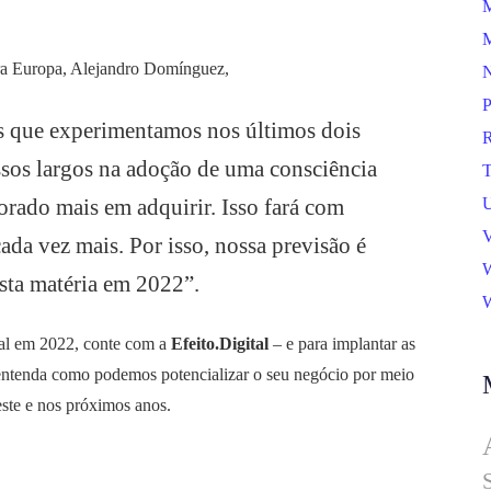
M
M
ra Europa, Alejandro Domínguez,
N
P
as que experimentamos nos últimos dois
R
sos largos na adoção de uma consciência
T
U
rado mais em adquirir. Isso fará com
V
cada vez mais. Por isso, nossa previsão é
W
sta matéria em 2022”.
W
ital em 2022, conte com a
Efeito.Digital
– e para implantar as
ntenda como podemos potencializar o seu negócio por meio
este e nos próximos anos.