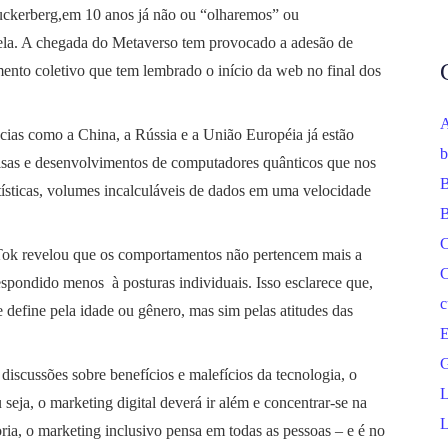
kerberg,em 10 anos já não ou “olharemos” ou
nela. A chegada do Metaverso tem provocado a adesão de
nto coletivo que tem lembrado o início da web no final dos
A
ias como a China, a Rússia e a União Européia já estão
b
uisas e desenvolvimentos de computadores quânticos que nos
B
atísticas, volumes incalculáveis de dados em uma velocidade
B
C
ok revelou que os comportamentos não pertencem mais a
C
espondido menos à posturas individuais. Isso esclarece que,
c
define pela idade ou gênero, mas sim pelas atitudes das
E
G
discussões sobre benefícios e malefícios da tecnologia, o
L
seja, o marketing digital deverá ir além e concentrar-se na
L
ria, o marketing inclusivo pensa em todas as pessoas – e é no