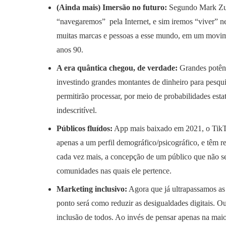
(Ainda mais) Imersão no futuro:
Segundo Mark Zuc
“navegaremos” pela Internet, e sim iremos “viver” 
muitas marcas e pessoas a esse mundo, em um movime
anos 90.
A era quântica chegou, de verdade:
Grandes potênc
investindo grandes montantes de dinheiro para pesq
permitirão processar, por meio de probabilidades est
indescritível.
Públicos fluídos:
App mais baixado em 2021, o TikT
apenas a um perfil demográfico/psicográfico, e têm r
cada vez mais, a concepção de um público que não se 
comunidades nas quais ele pertence.
Marketing inclusivo:
Agora que já ultrapassamos as 
ponto será como reduzir as desigualdades digitais. Ou 
inclusão de todos. Ao invés de pensar apenas na maio