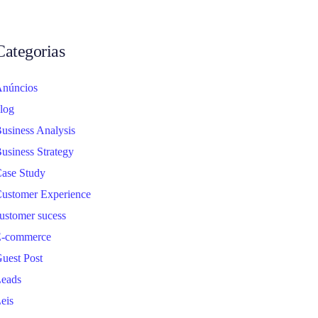
Categorias
núncios
log
usiness Analysis
usiness Strategy
ase Study
ustomer Experience
ustomer sucess
-commerce
uest Post
eads
eis